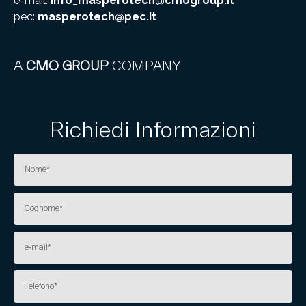
e-mail:
info_masperotech@cmogroup.it
pec:
masperotech@pec.it
A
CMO GROUP
COMPANY
Richiedi Informazioni