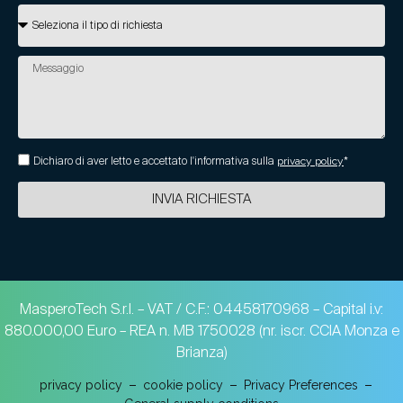
Dichiaro di aver letto e accettato l'informativa sulla
privacy policy
*
INVIA RICHIESTA
MasperoTech S.r.l. – VAT / C.F.: 04458170968 – Capital i.v:
880.000,00 Euro – REA n. MB 1750028 (nr. iscr. CCIA Monza e
Brianza)
privacy policy
cookie policy
Privacy Preferences