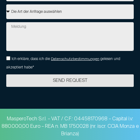
Ich erkläre, dass ich die
Datenschutzbestimmungen
gelesen und
akzeptiert habe*
SEND REQUEST
MasperoTech S.r.l. – VAT / C.F.: 04458170968 – Capital i.v:
880.000,00 Euro – REA n. MB 1750028 (nr. iscr. CCIA Monza e
Brianza)