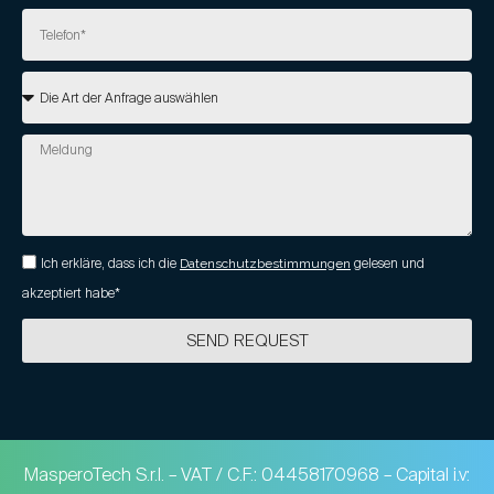
Ich erkläre, dass ich die
Datenschutzbestimmungen
gelesen und
akzeptiert habe*
SEND REQUEST
MasperoTech S.r.l. – VAT / C.F.: 04458170968 – Capital i.v: