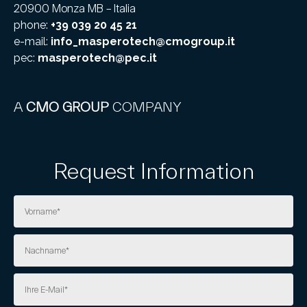
20900 Monza MB – Italia
phone:
+39 039 20 45 21
e-mail:
info_masperotech@cmogroup.it
pec:
masperotech@pec.it
A
CMO GROUP
COMPANY
Request Information