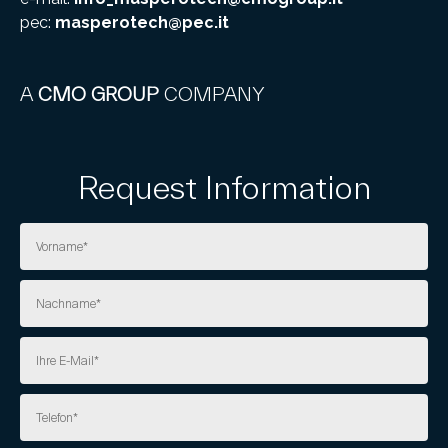
pec:
masperotech@pec.it
A
CMO GROUP
COMPANY
Request Information