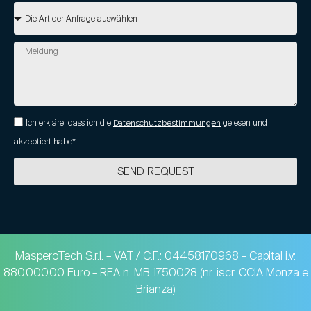
Ich erkläre, dass ich die
Datenschutzbestimmungen
gelesen und
akzeptiert habe*
SEND REQUEST
MasperoTech S.r.l. – VAT / C.F.: 04458170968 – Capital i.v:
880.000,00 Euro – REA n. MB 1750028 (nr. iscr. CCIA Monza e
Brianza)