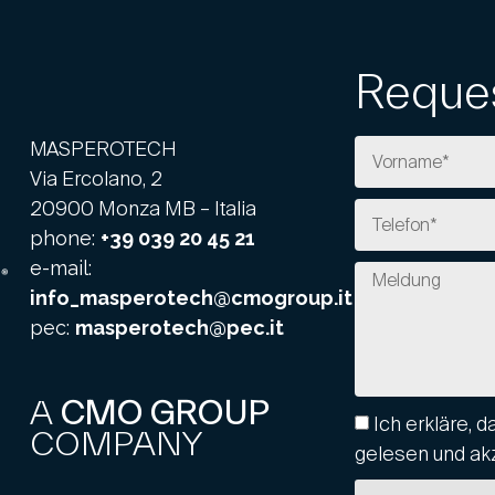
Reques
MASPEROTECH
Via Ercolano, 2
20900 Monza MB – Italia
phone:
+39 039 20 45 21
e-mail:
info_masperotech@cmogroup.it
pec:
masperotech@pec.it
A
CMO GROUP
Ich erkläre, d
COMPANY
gelesen und ak