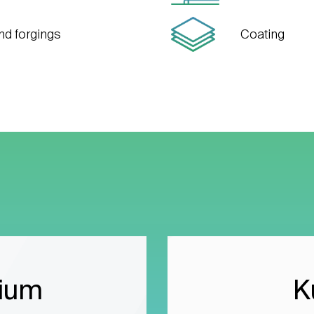
and forgings
Coating
ium
K