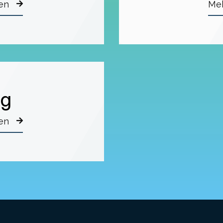
en
Me
ng
en