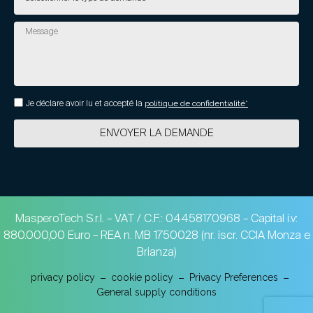
Je déclare avoir lu et accepté la
politique de confidentialité*
ENVOYER LA DEMANDE
MasperoTech S.r.l. – VAT / C.F.: 04458170968 – Capital i.v:
880.000,00 Euro – REA n. MB 1750028 (nr. iscr. CCIA Monza e
Brianza)
privacy policy
cookie policy
Privacy Preferences
General supply conditions