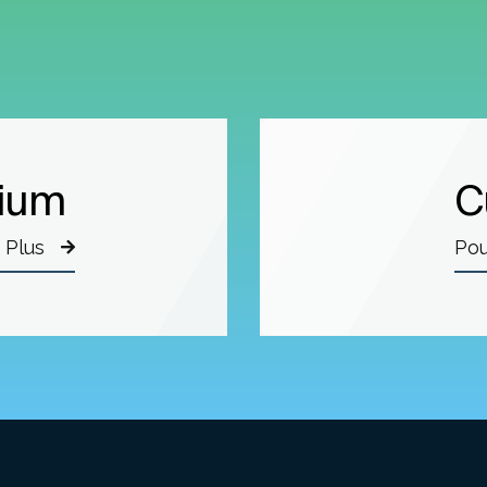
ium
C
 Plus
Pou