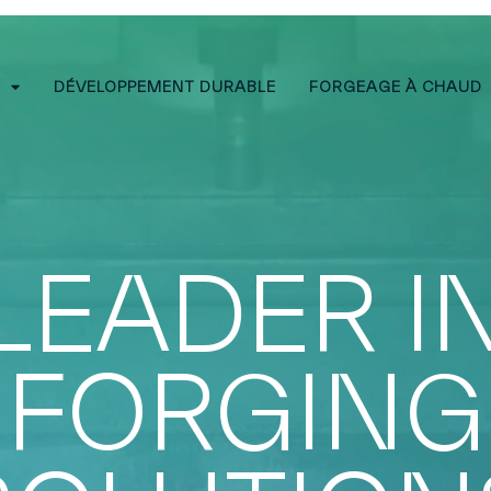
E
DÉVELOPPEMENT DURABLE
FORGEAGE À CHAUD
LEADER I
FORGING