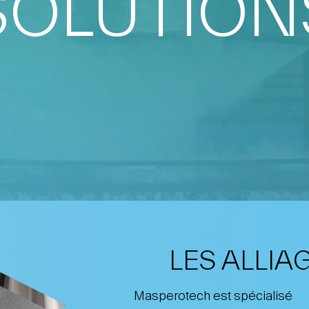
SOLUTION
LES ALLIA
Masperotech est spécialisé