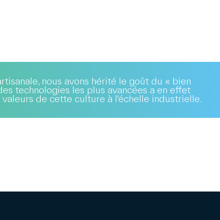
artisanale, nous avons hérité le goût du « bien
n des technologies les plus avancées a en effet
valeurs de cette culture à l'échelle industrielle.