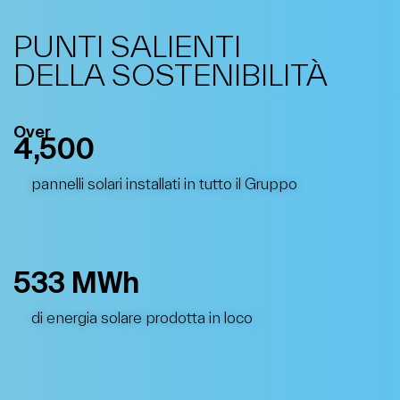
-
Salute e sicurezza
dei nostri
PUNTI SALIENTI
dipendenti
DELLA SOSTENIBILITÀ
-
Investimenti
in start-up
Over
4,500
pannelli solari installati in tutto il Gruppo
533 MWh
di energia solare prodotta in loco