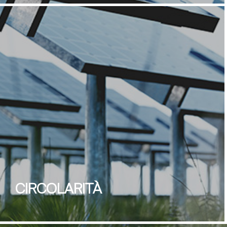
fornitura
- Anticorruzione
- Whistleblowing
CIRCOLARITÀ
-
Riciclaggio
del calore dei forni delle