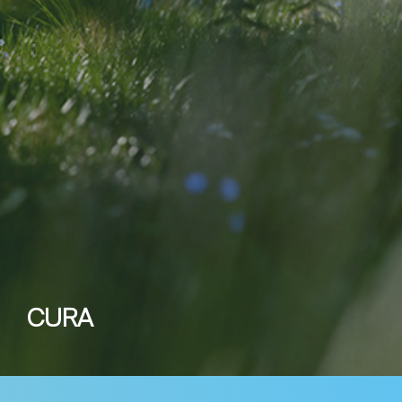
presse per riscaldare uffici;
- Raccolta di
stracci imbevuti di olio
per
il riciclaggio
-
Riciclo
dei materiali di scarto e degli
imballaggi
CURA
- Lavoro
Sociale e volontariato
- Diritti
umani